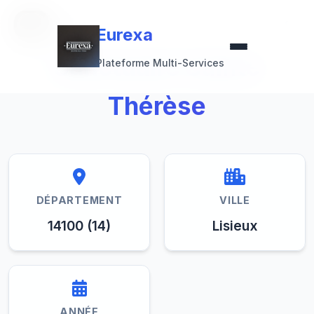
Retour à la collection
Eurexa
Eurexa
Sanctuaire Sainte
Plateforme Multi-Services
Thérèse
DÉPARTEMENT
VILLE
14100 (14)
Lisieux
ANNÉE