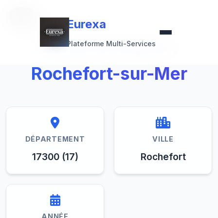
Retour à la collection
Eurexa
Eurexa
Corderie Royale /
Plateforme Multi-Services
Rochefort-sur-Mer
DÉPARTEMENT
VILLE
17300 (17)
Rochefort
ANNÉE