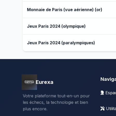
Monnaie de Paris (vue aérienne) (or)
Jeux Paris 2024 (olympique)
Jeux Paris 2024 (paralympiques)
Naviga
Eurexa
Espa
Votre plateforme tout-en-un pour
Gérer
les échecs, la technologie et bien
Utilit
plus encore.
Stats