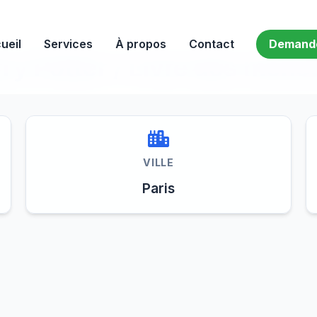
Retour à la collection
ueil
Services
À propos
Contact
Demander
ry Potter / Livre des mons
VILLE
Paris