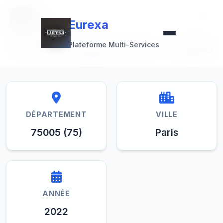
Retour à la collection
Eurexa
Eurexa
Victor Hugo 1802 - 1885
Plateforme Multi-Services
DÉPARTEMENT
VILLE
75005 (75)
Paris
ANNÉE
2022