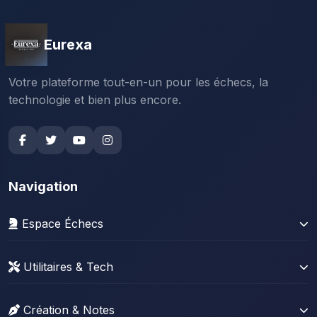
Eurexa
Votre plateforme tout-en-un pour les échecs, la
technologie et bien plus encore.
Navigation
Espace Échecs
Gérer sa collection
Utilitaires & Tech
Stats Lichess
News Tech
Stats Chess.com
Création & Notes
Résolveur Sudoku