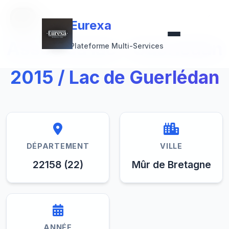
Retour à la collection
Eurexa
Eurexa
Assec du lac - Guerlédan
Plateforme Multi-Services
2015 / Lac de Guerlédan
DÉPARTEMENT
VILLE
22158 (22)
Mûr de Bretagne
ANNÉE