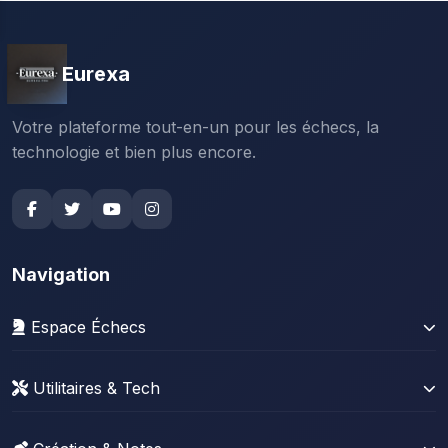
Eurexa
Votre plateforme tout-en-un pour les échecs, la
technologie et bien plus encore.
Navigation
Espace Échecs
Gérer sa collection
Utilitaires & Tech
Stats Lichess
News Tech
Stats Chess.com