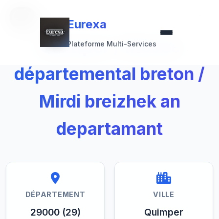
Retour à la collection
Eurexa
Eurexa
Quimper / Musée
Plateforme Multi-Services
départemental breton /
Mirdi breizhek an
departamant
DÉPARTEMENT
VILLE
29000 (29)
Quimper