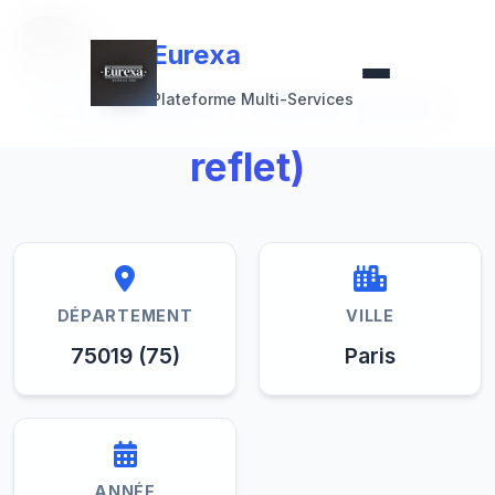
Retour à la collection
Eurexa
Eurexa
La Géode / Paris (avec
Plateforme Multi-Services
reflet)
DÉPARTEMENT
VILLE
75019 (75)
Paris
ANNÉE