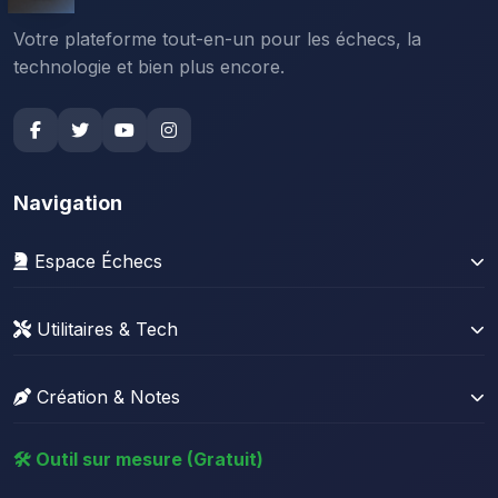
Votre plateforme tout-en-un pour les échecs, la
technologie et bien plus encore.
Navigation
Espace Échecs
Gérer sa collection
Utilitaires & Tech
Stats Lichess
News Tech
Stats Chess.com
Création & Notes
Résolveur Sudoku
Base de parties + Stockfish
Créateur de site web
Convertisseur de fichier
🛠️ Outil sur mesure (Gratuit)
Créateur de quiz vidéo
Compresseur d'image