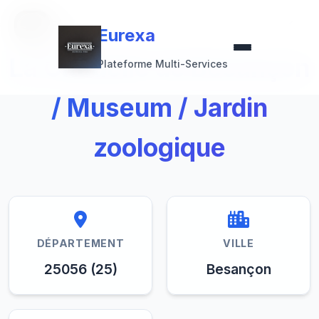
Retour à la collection
Eurexa
Eurexa
La Citadelle de Besançon
Plateforme Multi-Services
/ Museum / Jardin
zoologique
DÉPARTEMENT
VILLE
25056 (25)
Besançon