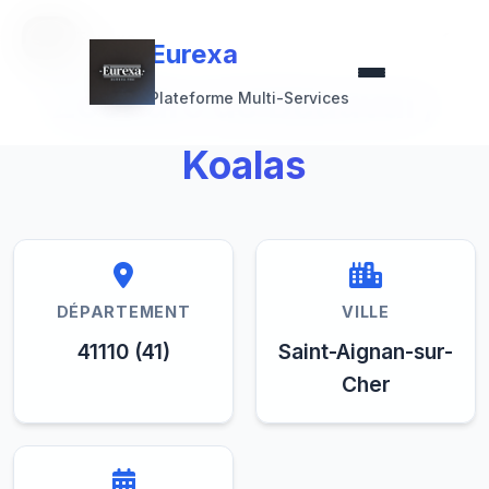
Retour à la collection
Eurexa
Eurexa
ZooParc de Beauval /
Plateforme Multi-Services
Koalas
DÉPARTEMENT
VILLE
41110 (41)
Saint-Aignan-sur-
Cher