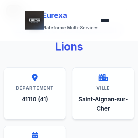
Retour à la collection
Eurexa
Eurexa
ZooParc de Beauval /
Plateforme Multi-Services
Lions
DÉPARTEMENT
VILLE
41110 (41)
Saint-Aignan-sur-
Cher