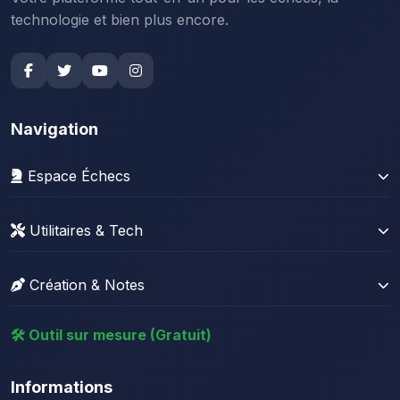
technologie et bien plus encore.
Navigation
Espace Échecs
Gérer sa collection
Utilitaires & Tech
Stats Lichess
News Tech
Stats Chess.com
Création & Notes
Résolveur Sudoku
Base de parties + Stockfish
Créateur de site web
Convertisseur de fichier
🛠️ Outil sur mesure (Gratuit)
Créateur de quiz vidéo
Compresseur d'image
Bloc notes
Générateur de mots de passe
Informations