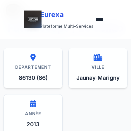
Retour à la collection
Eurexa
Eurexa
Futuroscope / Le Solido
Plateforme Multi-Services
DÉPARTEMENT
VILLE
86130 (86)
Jaunay-Marigny
ANNÉE
2013