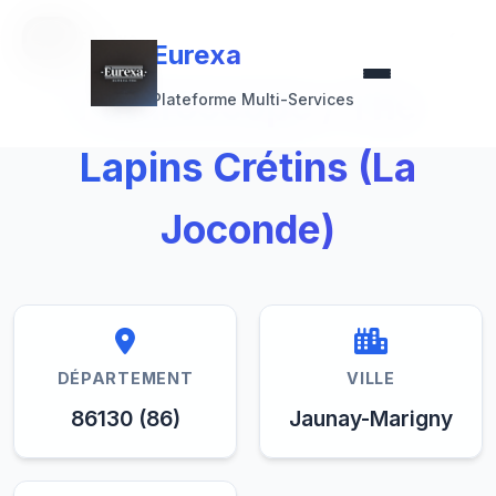
Retour à la collection
Eurexa
Eurexa
Futuroscope / The
Plateforme Multi-Services
Lapins Crétins (La
Joconde)
DÉPARTEMENT
VILLE
86130 (86)
Jaunay-Marigny