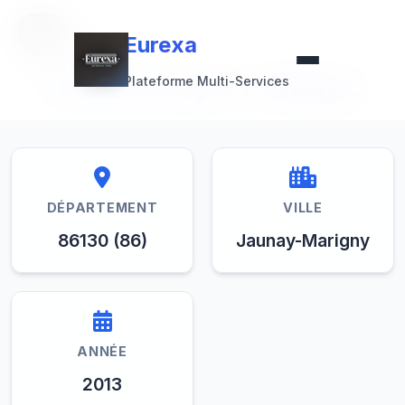
Retour à la collection
Eurexa
Eurexa
Futuroscope / iMagic
Plateforme Multi-Services
DÉPARTEMENT
VILLE
86130 (86)
Jaunay-Marigny
ANNÉE
2013